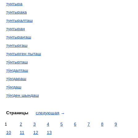
туҥгыра
туҥгырака
туҥгыралташ
туҥгыран
туҥгыраҥаш
туҥгыргаш
туҥгырген пыташ
тӱҥгырташ
тӱҥдалташ
тӱҥдараш
тӱҥдаш
тӱҥден шындаш
Страницы
следующая
→
1
2
3
4
5
6
7
8
9
10
11
12
13