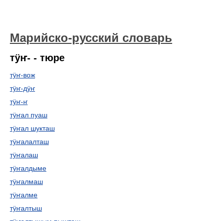
Марийско-русский словарь
тӱҥ- - тюре
тӱҥ-вож
тӱҥ-дӱҥ
тӱҥ-ҥ
тӱҥал пуаш
тӱҥал шукташ
тӱҥалалташ
тӱҥалаш
тӱҥалдыме
тӱҥалмаш
тӱҥалме
тӱҥалтыш