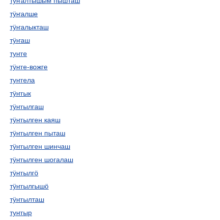
тӱҥалтышым пышташ
тӱҥалше
тӱҥалыкташ
тӱҥаш
туҥге
тӱҥге-вожге
туҥгела
тӱҥгык
тӱҥгылгаш
тӱҥгылген каяш
тӱҥгылген пыташ
тӱҥгылген шинчаш
тӱҥгылген шогалаш
тӱҥгылгӧ
тӱҥгылгышӧ
тӱҥгылташ
туҥгыр